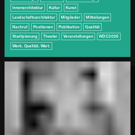
Innenarchitektur
Kultur
Kunst
Landschaftsarchitektur
Mitglieder
Mitteilungen
Nachruf
Positionen
Publikation
Qualität
Stadtplanung
Theater
Veranstaltungen
WDC2026
Werk. Qualität. Wert.