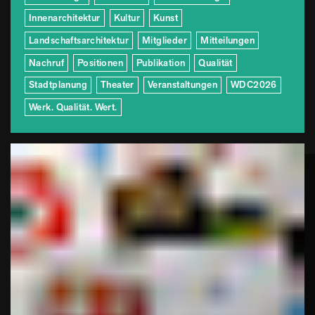
Innenarchitektur
Kultur
Kunst
Landschaftsarchitektur
Mitglieder
Mitteilungen
Nachruf
Positionen
Publikation
Qualität
Stadtplanung
Theater
Veranstaltungen
WDC2026
Werk. Qualität. Wert.