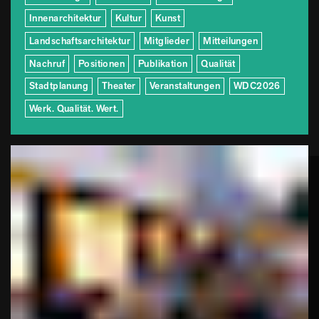
Innenarchitektur
Kultur
Kunst
Landschaftsarchitektur
Mitglieder
Mitteilungen
Nachruf
Positionen
Publikation
Qualität
Stadtplanung
Theater
Veranstaltungen
WDC2026
Werk. Qualität. Wert.