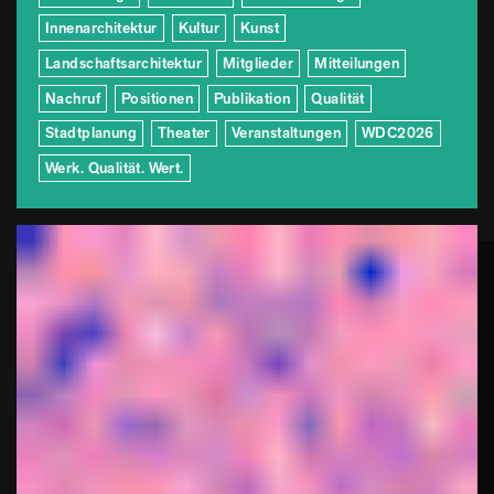
Innenarchitektur
Kultur
Kunst
Landschaftsarchitektur
Mitglieder
Mitteilungen
Nachruf
Positionen
Publikation
Qualität
Stadtplanung
Theater
Veranstaltungen
WDC2026
Werk. Qualität. Wert.