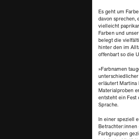
Es geht um Farbe
davon sprechen, e
vielleicht paprik
Farben und unse
belegt die vielfä
hinter den im All
offenbart so die 
»Farbnamen tauge
unterschiedlicher
erläutert Martina
Materialproben e
entsteht ein Fes
Sprache.
In einer speziell
Betrachter:innen 
Farbgruppen gezi