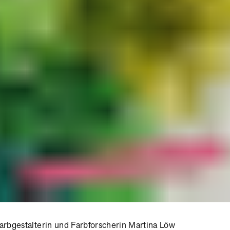
arbgestalterin und Farbforscherin Martina Löw