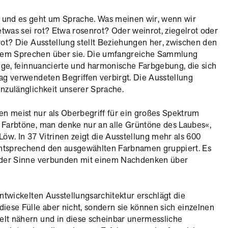
 und es geht um Sprache. Was meinen wir, wenn wir
twas sei rot? Etwa rosenrot? Oder weinrot, ziegelrot oder
arot? Die Ausstellung stellt Beziehungen her, zwischen den
rem Sprechen über sie. Die umfangreiche Sammlung
ltige, feinnuancierte und harmonische Farbgebung, die sich
tag verwendeten Begriffen verbirgt. Die Ausstellung
Unzulänglichkeit unserer Sprache.
n meist nur als Oberbegriff für ein großes Spektrum
 Farbtöne, man denke nur an alle Grüntöne des Laubes«,
 Löw. In 37 Vitrinen zeigt die Ausstellung mehr als 600
ntsprechend den ausgewählten Farbnamen gruppiert. Es
t der Sinne verbunden mit einem Nachdenken über
 entwickelten Ausstellungsarchitektur erschlägt die
diese Fülle aber nicht, sondern sie können sich einzelnen
elt nähern und in diese scheinbar unermessliche