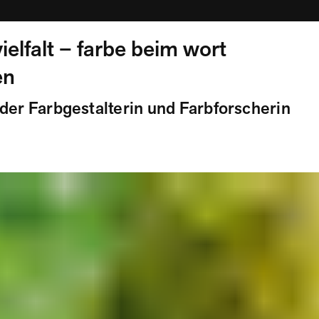
ielfalt – farbe beim wort
en
der Farbgestalterin und Farbforscherin