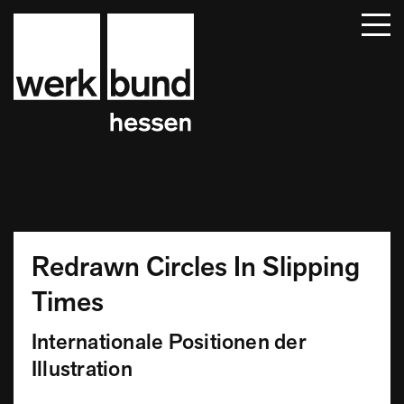
Startseite
Beiträge
Termine
Über uns
Mitglieder
Kontakt
Redrawn Circles In Slipping
Times
Internationale Positionen der
Illustration