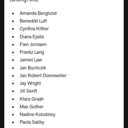
Beteiligt sind:
Amanda Berglund
Benedikt Luft
Cynthia Kittler
Diana Ejaita
Fien Jorissen
Frankz Lang
Jamiel Law
Jan Buchczik
Jan Robert Dünnweller
Jay Wright
Jill Senft
Klara Graah
Max Guther
Nadine Kolodziey
Paola Saliby