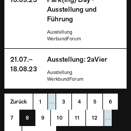
Ausstellung und
Führung
Ausstellung
WerbundForum
21.07.–
Ausstellung: 2aVier
18.08.23
Ausstellung
WerkbundForum
Zurück
1
…
3
4
5
6
7
8
9
10
11
12
…