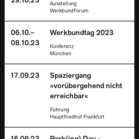
29.10.23
Ausstellung
WerkbundForum
06.10.–
Werkbundtag 2023
08.10.23
Konferenz
München
17.09.23
Spaziergang
»vorübergehend nicht
erreichbar«
Führung
Hauptfriedhof Frankfurt
16.09.23
Park(ing) Day -