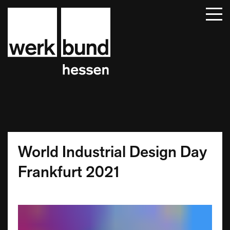
Startseite
Beiträge
Termine
Über uns
Mitglieder
Kontakt
World Industrial Design Day
Frankfurt 2021