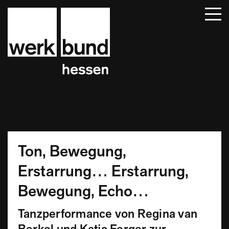
Startseite
Beiträge
Termine
Über uns
Mitglieder
Kontakt
Ton, Bewegung,
Erstarrung… Erstarrung,
Bewegung, Echo…
Tanzperformance von Regina van